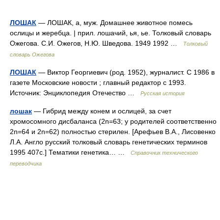
ЛОШАК
— ЛОШАК, а, муж. Домашнее животное помесь
ослицы и жеребца. | прил. лошачий, ья, ье. Толковый словарь
Ожегова. С.И. Ожегов, Н.Ю. Шведова. 1949 1992 …
Толковый
словарь Ожегова
ЛОШАК
— Виктор Георгиевич (род. 1952), журналист. С 1986 в
газете Московские новости ; главный редактор с 1993.
Источник: Энциклопедия Отечество …
Русская история
лошак
— Гибрид между конем и ослицей, за счет
хромосомного дисбаланса (2n=63; у родителей соответственно
2n=64 и 2n=62) полностью стерилен. [Арефьев В.А., Лисовенко
Л.А. Англо русский толковый словарь генетических терминов
1995 407с.] Тематики генетика… …
Справочник технического
переводчика