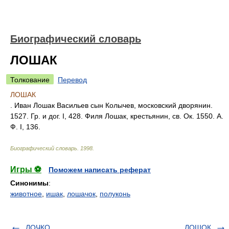
Биографический словарь
ЛОШАК
Толкование
Перевод
ЛОШАК
. Иван Лошак Васильев сын Колычев, московский дворянин.
1527. Гр. и дог. I, 428. Филя Лошак, крестьянин, св. Ок. 1550. А.
Ф. I, 136.
Биографический словарь
.
1998
.
Игры ⚽
Поможем написать реферат
Синонимы
:
животное
,
ишак
,
лошачок
,
полуконь
ЛОЧКО
ЛОШОК