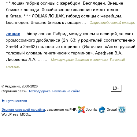
* * лошак гибрид ослицы с жеребцом. Бесплоден. Внешне
близок к лошади. Хозяйственное значение имеет только
в Китае. * * * ЛОШАК ЛОШАК, гибрид ослицы с жеребцом.
Бесплоден. Внешне близок к лошади …
Энциклопедический словарь
лошак
— hinny лошак. Гибрид между конем и ослицей, за счет
хромосомного дисбаланса (2n=63; у родителей соответственно
2n=64 и 2n=62) полностью стерилен. (Источник: «Англо русский
толковый словарь генетических терминов». Арефьев В.А.,
Лисовенко Л.А.,… …
Молекулярная биология и генетика. Толковый
словарь.
© Академик, 2000-2026
18+
Обратная связь:
Техподдержка
,
Реклама на сайте
👣 Путешествия
Экспорт словарей на сайты
, сделанные на PHP,
Joomla,
Drupal,
WordPress, MODx.