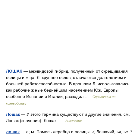
ЛОШАК
— межвидовой гибрид, полученный от скрещивания
ослицы и ж ца. Л. крупнее ослов, отличаются долголетием и
большей работоспособностью. В прошлом Л. использовались
как рабочие ж ные беднейшим населением Юж. Европы,
особенно Испании и Италии, разводил …
Справочник по
коневодству
Лошак
— У этого термина существуют и другие значения, см.
Лошак (значения). Лошак …
Википедия
лошак
— а; м. Помесь жеребца и ослицы. ◁ Лошачий, ья, ье. *